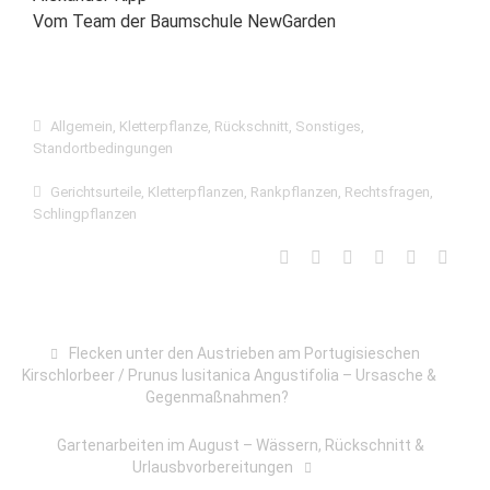
Vom Team der Baumschule NewGarden
Allgemein
,
Kletterpflanze
,
Rückschnitt
,
Sonstiges
,
Standortbedingungen
Gerichtsurteile
,
Kletterpflanzen
,
Rankpflanzen
,
Rechtsfragen
,
Schlingpflanzen
Flecken unter den Austrieben am Portugisieschen
Kirschlorbeer / Prunus lusitanica Angustifolia – Ursasche &
Gegenmaßnahmen?
Gartenarbeiten im August – Wässern, Rückschnitt &
Urlausbvorbereitungen