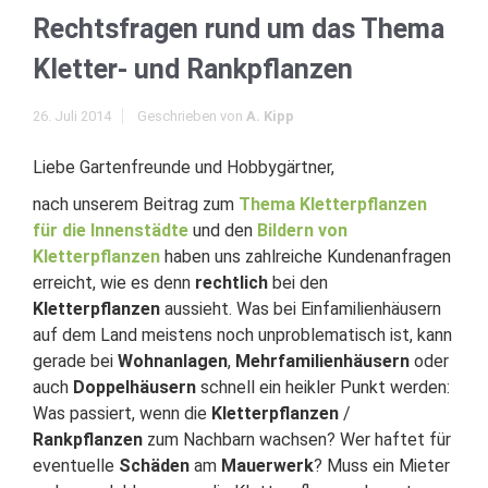
Rechtsfragen rund um das Thema
Kletter- und Rankpflanzen
26. Juli 2014
Geschrieben von
A. Kipp
Liebe Gartenfreunde und Hobbygärtner,
nach unserem Beitrag zum
Thema Kletterpflanzen
für die Innenstädte
und den
Bildern von
Kletterpflanzen
haben uns zahlreiche Kundenanfragen
erreicht, wie es denn
rechtlich
bei den
Kletterpflanzen
aussieht. Was bei Einfamilienhäusern
auf dem Land meistens noch unproblematisch ist, kann
gerade bei
Wohnanlagen
,
Mehrfamilienhäusern
oder
auch
Doppelhäusern
schnell ein heikler Punkt werden:
Was passiert, wenn die
Kletterpflanzen
/
Rankpflanzen
zum Nachbarn wachsen? Wer haftet für
eventuelle
Schäden
am
Mauerwerk
? Muss ein Mieter