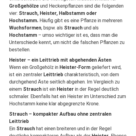
Großgehölze
und Heckenpflanzen sind die folgenden
vier:
Strauch, Heister, Halbstamm oder
Hochstamm.
Häufig gibt es eine Pflanze in mehreren
Wuchsformen
, bspw. als
Strauch
und als
Hochstamm
– umso wichtiger ist es, dass man die
Unterschiede kennt, um nicht die falschen Pflanzen zu
bestellen.
Heister – ein Leittrieb mit abgehenden Ästen
Wenn ein Großgehölz in
Heister-Form
geliefert wird,
ist ein zentraler
Leittrieb
charakteristisch, von dem
durchgehend Äste seitlich abgehen. Im Vergleich zu
einem
Strauch
ist ein
Heister
in der Regel deutlich
schmaler. Ebenfalls hat ein Heister im Unterschied zum
Hochstamm keine klar abgegrenzte Krone.
Strauch – kompakter Aufbau ohne zentralen
Leittrieb
Ein
Strauch
hat einen breiteren und in der Regel
deutliche kompakteren Aufbau als der
Heister
. Ebenso