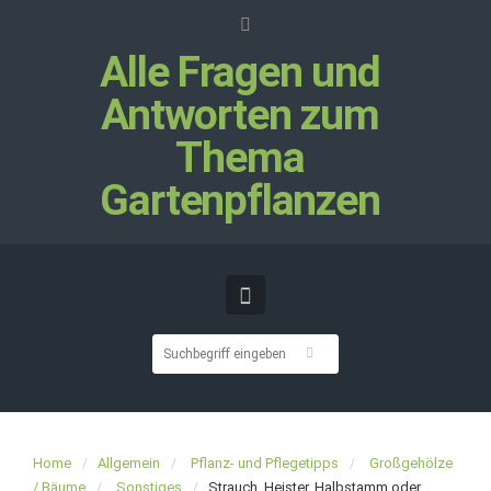
Alle Fragen und
Antworten zum
Thema
Gartenpflanzen
Home
Allgemein
Pflanz- und Pflegetipps
Großgehölze
/ Bäume
Sonstiges
Strauch, Heister, Halbstamm oder