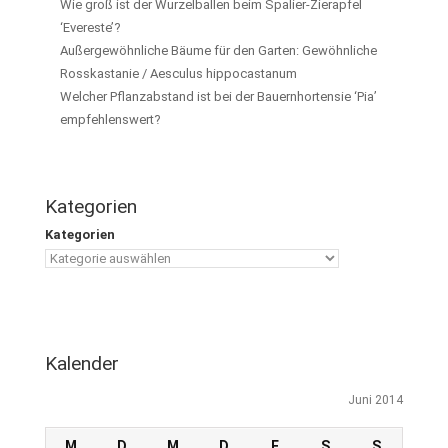
Wie groß ist der Wurzelballen beim Spalier-Zierapfel
‘Evereste’?
Außergewöhnliche Bäume für den Garten: Gewöhnliche
Rosskastanie / Aesculus hippocastanum
Welcher Pflanzabstand ist bei der Bauernhortensie ‘Pia’
empfehlenswert?
Kategorien
Kategorien
Kalender
Juni 2014
M
D
M
D
F
S
S