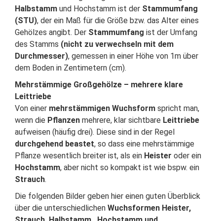
Halbstamm
und Hochstamm ist der
Stammumfang
(STU)
, der ein Maß für die Größe bzw. das Alter eines
Gehölzes angibt. Der
Stammumfang
ist der Umfang
des Stamms
(nicht zu verwechseln mit dem
Durchmesser)
, gemessen in einer Höhe von 1m über
dem Boden in Zentimetern (cm).
Mehrstämmige Großgehölze – mehrere klare
Leittriebe
Von einer
mehrstämmigen Wuchsform
spricht man,
wenn die
Pflanzen
mehrere, klar sichtbare
Leittriebe
aufweisen (häufig drei). Diese sind in der Regel
durchgehend beastet
, so dass eine mehrstämmige
Pflanze wesentlich breiter ist, als ein
Heister
oder ein
Hochstamm
, aber nicht so kompakt ist wie bspw. ein
Strauch
.
Die folgenden Bilder geben hier einen guten Überblick
über die unterschiedlichen
Wuchsformen Heister,
Strauch, Halbstamm, Hochstamm und