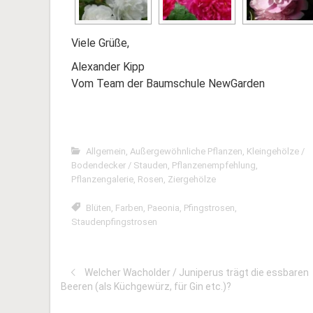
Viele Grüße,
Alexander Kipp
Vom Team der Baumschule NewGarden
Allgemein
,
Außergewöhnliche Pflanzen
,
Kleingehölze /
Bodendecker / Stauden
,
Pflanzenempfehlung
,
Pflanzengalerie
,
Rosen
,
Ziergehölze
Blüten
,
Farben
,
Paeonia
,
Pfingstrosen
,
Staudenpfingstrosen
Welcher Wacholder / Juniperus trägt die essbaren
Beeren (als Küchgewürz, für Gin etc.)?