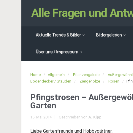
Alle Fragen und An
Aktuelle Trends & Bilder
Bildergalerien
Über uns / Impressum
Home
Allgemein
Pflanzengalerie
Außergewöhnli
Bodendecker / Stauden
Ziergehölze
Rosen
Pfi
Pfingstrosen – Außergewöh
Garten
15. Mai 2014
Geschrieben von
A. Kipp
Liebe Gartenfreunde und Hobbygärtner,