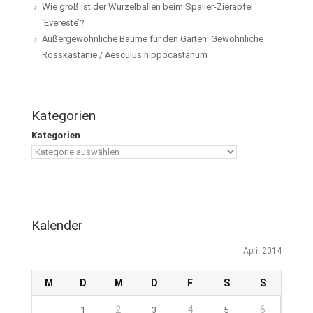
Wie groß ist der Wurzelballen beim Spalier-Zierapfel
‘Evereste’?
Außergewöhnliche Bäume für den Garten: Gewöhnliche
Rosskastanie / Aesculus hippocastanum
Kategorien
Kategorien
Kalender
April 2014
M
D
M
D
F
S
S
2
4
6
1
3
5