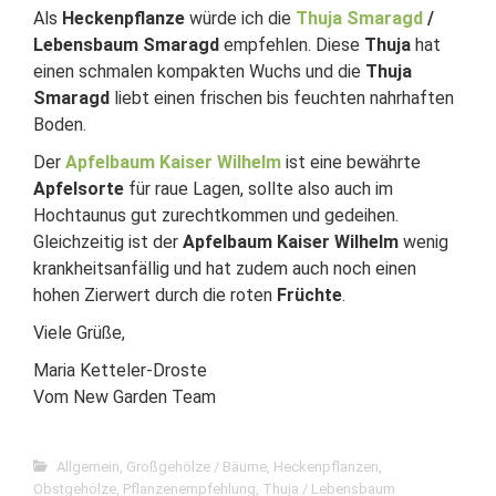
Als
Heckenpflanze
würde ich die
Thuja Smaragd
/
Lebensbaum Smaragd
empfehlen. Diese
Thuja
hat
einen schmalen kompakten Wuchs und die
Thuja
Smaragd
liebt einen frischen bis feuchten nahrhaften
Boden.
Der
Apfelbaum Kaiser Wilhelm
ist eine bewährte
Apfelsorte
für raue Lagen, sollte also auch im
Hochtaunus gut zurechtkommen und gedeihen.
Gleichzeitig ist der
Apfelbaum Kaiser Wilhelm
wenig
krankheitsanfällig und hat zudem auch noch einen
hohen Zierwert durch die roten
Früchte
.
Viele Grüße,
Maria Ketteler-Droste
Vom New Garden Team
Allgemein
,
Großgehölze / Bäume
,
Heckenpflanzen
,
Obstgehölze
,
Pflanzenempfehlung
,
Thuja / Lebensbaum