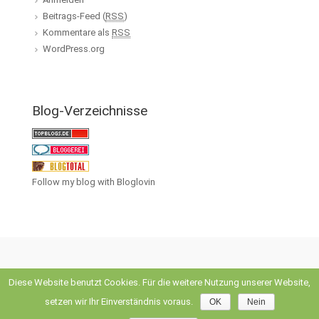
Beitrags-Feed (
RSS
)
Kommentare als
RSS
WordPress.org
Blog-Verzeichnisse
Follow my blog with Bloglovin
Diese Website benutzt Cookies. Für die weitere Nutzung unserer Website,
evolve
theme by Theme4Press • Powered by
WordPress
setzen wir Ihr Einverständnis voraus.
OK
Nein