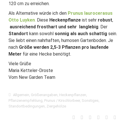
120 cm zu erreichen.
Als Alternative würde ich den
Prunus laurocerasus
Otto Luyken
.
Diese
Heckenpflanze
ist sehr
robust
,
ausreichend frosthart und sehr langlebig
. Der
Standort
kann sowohl
sonnig als auch schattig
sein.
Sie liebt einen nahrhaften, humosen Gartenboden. Je
nach
Größe werden 2,5-3 Pflanzen pro laufende
Meter
für eine Hecke benötigt.
Viele Grüße
Maria Ketteler-Droste
Vom New Garden Team
Allgemein
,
Größenangaben
,
Heckenpflanzen
,
Pflanzenempfehlung
,
Prunus / Kirschlorbeer
,
Sonstiges
,
Standortbedingungen
,
Ziergehölze