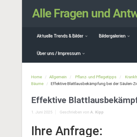
Alle Fragen und An
Aktuelle Trends & Bilder
Bildergalerien
Über uns / Impressum
Home
Allgemein
Pflanz- und Pflegetipps
Krankh
Bäume
Effektive Blattlausbekämpfung bei der Säulen-Zi
Effektive Blattlausbekämpf
1. Juni 2025
Geschrieben von
A. Kipp
Ihre Anfrage: