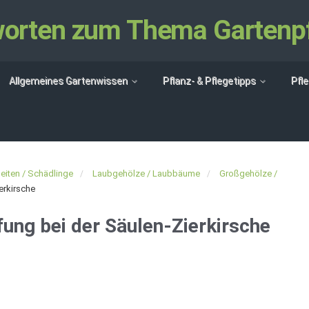
tworten zum Thema Gartenp
Allgemeines Gartenwissen
Pflanz- & Pflegetipps
Pfl
eiten / Schädlinge
Laubgehölze / Laubbäume
Großgehölze /
erkirsche
ung bei der Säulen-Zierkirsche