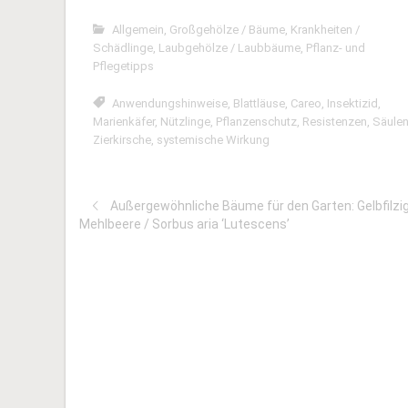
Allgemein
,
Großgehölze / Bäume
,
Krankheiten /
Schädlinge
,
Laubgehölze / Laubbäume
,
Pflanz- und
Pflegetipps
Anwendungshinweise
,
Blattläuse
,
Careo
,
Insektizid
,
Marienkäfer
,
Nützlinge
,
Pflanzenschutz
,
Resistenzen
,
Säulen
Zierkirsche
,
systemische Wirkung
Außergewöhnliche Bäume für den Garten: Gelbfilzi
Mehlbeere / Sorbus aria ‘Lutescens’