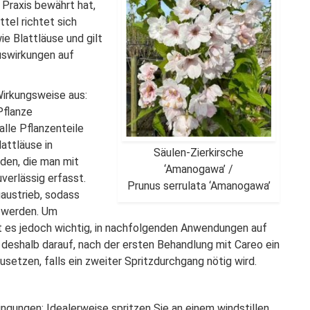
er Praxis bewährt hat,
tel richtet sich
e Blattläuse und gilt
uswirkungen auf
Wirkungsweise aus:
Pflanze
lle Pflanzenteile
attläuse in
Säulen-Zierkirsche
rden, die man mit
‘Amanogawa’ /
erlässig erfasst.
Prunus serrulata ‘Amanogawa’
uaustrieb, sodass
t werden. Um
st es jedoch wichtig, in nachfolgenden Anwendungen auf
 deshalb darauf, nach der ersten Behandlung mit Careo ein
usetzen, falls ein zweiter Spritzdurchgang nötig wird.
gungen: Idealerweise spritzen Sie an einem windstillen,