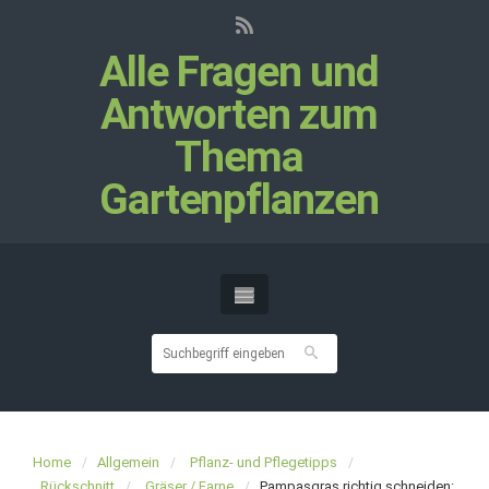
Alle Fragen und
Antworten zum
Thema
Gartenpflanzen
Home
Allgemein
Pflanz- und Pflegetipps
Rückschnitt
Gräser / Farne
Pampasgras richtig schneiden: