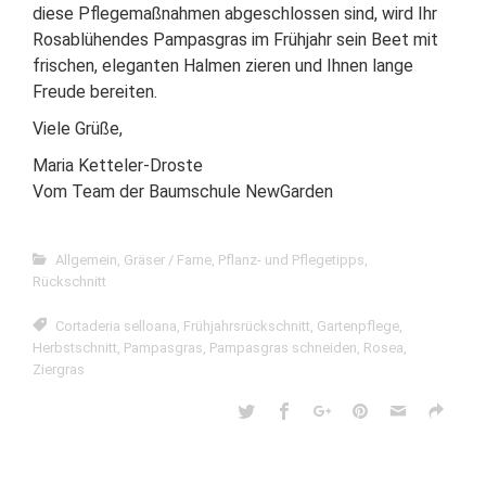
diese Pflegemaßnahmen abgeschlossen sind, wird Ihr
Rosablühendes Pampasgras im Frühjahr sein Beet mit
frischen, eleganten Halmen zieren und Ihnen lange
Freude bereiten.
Viele Grüße,
Maria Ketteler-Droste
Vom Team der Baumschule NewGarden
Allgemein
,
Gräser / Farne
,
Pflanz- und Pflegetipps
,
Rückschnitt
Cortaderia selloana
,
Frühjahrsrückschnitt
,
Gartenpflege
,
Herbstschnitt
,
Pampasgras
,
Pampasgras schneiden
,
Rosea
,
Ziergras