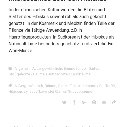
In der chinesischen Kultur werden die Blüten und
Blätter des Hibiskus sowohl roh als auch gekocht
genutzt. In der Kosmetik und Medizin finden Teile der
Pflanze vielfältige Anwendung, z.B. in
Haarpflegeprodukten. In Südkorea ist der Hibiskus als
Nationalblume besonders geschätzt und ziert die Ein-
Won-Münze.
Allgemein
,
Außergewöhnliche Bäume für den Garten
,
Großgehölze / Bäume
,
Laubgehölze / Laubbäume
Außergewöhnlich
,
Bäume
,
Garten-Eibisch ’Lavender Chiffon‘®
,
Hibiscus syriacus ’Lavender Chiffon‘®
,
Laubbäume