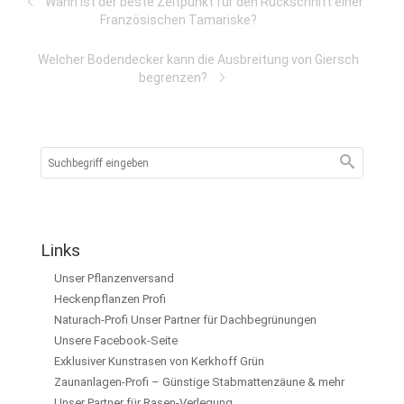
Wann ist der beste Zeitpunkt für den Rückschnitt einer
Französischen Tamariske?
Welcher Bodendecker kann die Ausbreitung von Giersch
begrenzen?
Links
Unser Pflanzenversand
Heckenpflanzen Profi
Naturach-Profi Unser Partner für Dachbegrünungen
Unsere Facebook-Seite
Exklusiver Kunstrasen von Kerkhoff Grün
Zaunanlagen-Profi – Günstige Stabmattenzäune & mehr
Unser Partner für Rasen-Verlegung