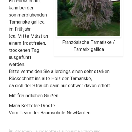
Ein Rückschnitt
kann bei der
sommerblühenden
Tamariske gallica
im Frühjahr
(ca. Mitte März) an
Französische Tamariske /
einem frostfreien,
Tamarix gallica
trockenen Tag
ausgeführt
werden.
Bitte vermeiden Sie allerdings einen sehr starken
Rückschnitt ins alte Holz der Tamariske,
da sich der Strauch dann nur schwer davon erholt.
Mit freundlichen Grüßen
Maria Ketteler-Droste
Vom Team der Baumschule NewGarden
Allgemein
,
Laubgehölze / Laubbäume
,
Pflanz- und