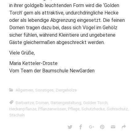
in ihrer goldgelb leuchtenden Form wird die ‘Golden
Torch’ gern als attraktive, undurchdringliche Hecke
oder als lebendige Abgrenzung eingesetzt. Die feinen
Dornen tragen dazu bei, dass sich Vögel im Gehölz
sicher fühlen, während Kleintiere und ungebetene
Gäste gleichermaßen abgeschreckt werden.
Viele Grüße,
Maria Ketteler-Droste
Vom Team der Baumschule NewGarden
Allgemein
,
Sonstiges
,
Ziergehölze
Berberitze
,
Dornen
,
Gartengestaltung
,
Golden Torch
,
Heckenpflanze
,
Pflanzenwissen
,
Pflege
,
Schutzhecke
,
Sichtschutz
,
Stacheln