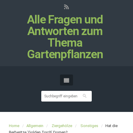
Alle Fragen und
Antworten zum
Thema
Gartenpflanzen
Home
Allgemein
Ziergehölze
Sonstiges
Hat die
Berberitze ‘Golden Torch’ Dornen?