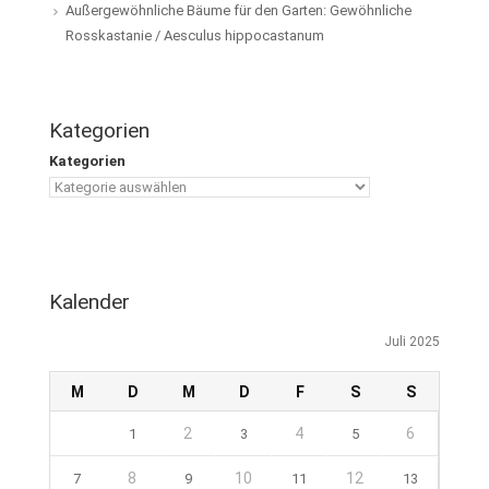
Außergewöhnliche Bäume für den Garten: Gewöhnliche
Rosskastanie / Aesculus hippocastanum
Kategorien
Kategorien
Kalender
Juli 2025
M
D
M
D
F
S
S
2
4
6
1
3
5
8
10
12
7
9
11
13