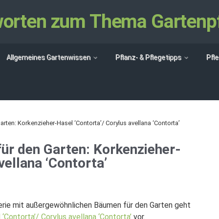
tworten zum Thema Gartenp
Allgemeines Gartenwissen
Pflanz- & Pflegetipps
Pfl
ten: Korkenzieher-Hasel ‘Contorta’/ Corylus avellana ‘Contorta’
r den Garten: Korkenzieher-
vellana ‘Contorta’
erie mit außergewöhnlichen Bäumen für den Garten geht
‘Contorta’/ Corylus avellana ‘Contorta’
vor.