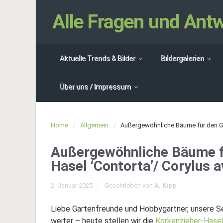
Alle Fragen und An
Aktuelle Trends & Bilder
Bildergalerien
Über uns / Impressum
Home
Allgemein
Außergewöhnliche Bäume für den Gar
Außergewöhnliche Bäume fü
Hasel ‘Contorta’/ Corylus a
2. Januar 2025
Geschrieben von
A. Kipp
Liebe Gartenfreunde und Hobbygärtner, unsere S
weiter – heute stellen wir die
Korkenzieher-Hasel 