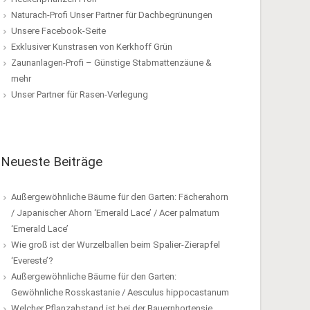
Naturach-Profi Unser Partner für Dachbegrünungen
Unsere Facebook-Seite
Exklusiver Kunstrasen von Kerkhoff Grün
Zaunanlagen-Profi – Günstige Stabmattenzäune &
mehr
Unser Partner für Rasen-Verlegung
Neueste Beiträge
Außergewöhnliche Bäume für den Garten: Fächerahorn
/ Japanischer Ahorn ‘Emerald Lace’ / Acer palmatum
‘Emerald Lace’
Wie groß ist der Wurzelballen beim Spalier-Zierapfel
‘Evereste’?
Außergewöhnliche Bäume für den Garten:
Gewöhnliche Rosskastanie / Aesculus hippocastanum
Welcher Pflanzabstand ist bei der Bauernhortensie