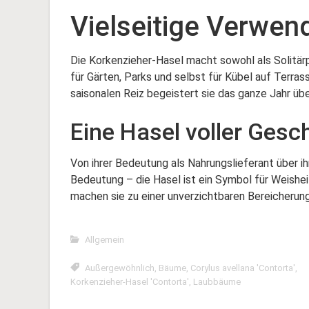
Vielseitige Verwe
Die Korkenzieher-Hasel macht sowohl als Solitärpf
für Gärten, Parks und selbst für Kübel auf Terra
saisonalen Reiz begeistert sie das ganze Jahr übe
Eine Hasel voller Gesc
Von ihrer Bedeutung als Nahrungslieferant über ihr
Bedeutung – die Hasel ist ein Symbol für Weisheit 
machen sie zu einer unverzichtbaren Bereicherung
Allgemein
Außergewöhnlich
,
Bäume
,
Corylus avellana 'Contorta'
,
Korkenzieher-Hasel 'Contorta'
,
Laubbäume