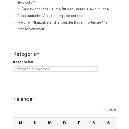
‘Evereste’?
Außergewöhnliche Bäume für den Garten: Gewöhnliche
Rosskastanie / Aesculus hippocastanum
Welcher Pflanzabstand ist bei der Bauernhortensie ‘Pia’
empfehlenswert?
Kategorien
Kategorien
Kalender
Juli 2020
M
D
M
D
F
S
S