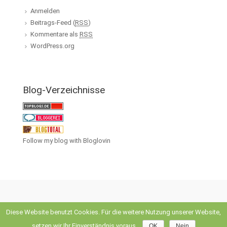
Anmelden
Beitrags-Feed (
RSS
)
Kommentare als
RSS
WordPress.org
Blog-Verzeichnisse
Follow my blog with Bloglovin
Diese Website benutzt Cookies. Für die weitere Nutzung unserer Website,
evolve
theme by Theme4Press • Powered by
WordPress
setzen wir Ihr Einverständnis voraus.
OK
Nein