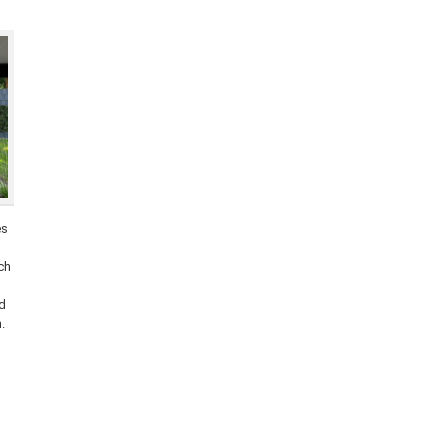
es
ch
d
.