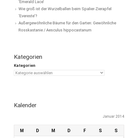
‘Emerald Lace’
Wie groß ist der Wurzelballen beim Spalier-Zierapfel
‘Evereste’?
Außergewöhnliche Bäume für den Garten: Gewöhnliche
Rosskastanie / Aesculus hippocastanum
Kategorien
Kategorien
Kalender
Januar 2014
M
D
M
D
F
S
S