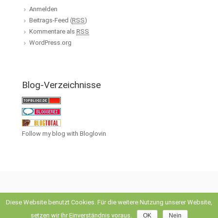
Anmelden
Beitrags-Feed (
RSS
)
Kommentare als
RSS
WordPress.org
Blog-Verzeichnisse
Follow my blog with Bloglovin
Diese Website benutzt Cookies. Für die weitere Nutzung unserer Website,
evolve
theme by Theme4Press • Powered by
WordPress
setzen wir Ihr Einverständnis voraus.
OK
Nein