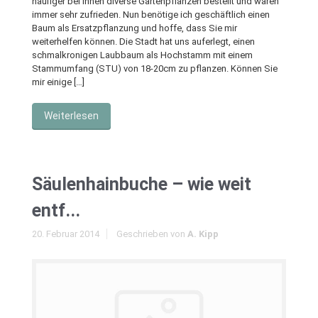
häufiger bei Ihnen diverse Gartenpflanzen bestellt und waren
immer sehr zufrieden. Nun benötige ich geschäftlich einen
Baum als Ersatzpflanzung und hoffe, dass Sie mir
weiterhelfen können. Die Stadt hat uns auferlegt, einen
schmalkronigen Laubbaum als Hochstamm mit einem
Stammumfang (STU) von 18-20cm zu pflanzen. Können Sie
mir einige […]
Weiterlesen
Säulenhainbuche – wie weit
entf...
20. Februar 2014
Geschrieben von
A. Kipp