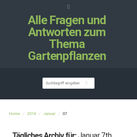
Alle Fragen und
Antworten zum
Thema
Gartenpflanzen
Home
2014
Januar
07
Tägliches Archiv für:
Januar 7th,