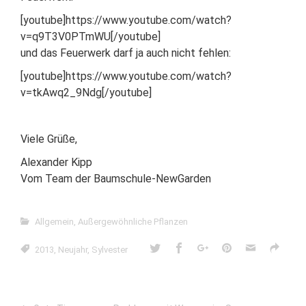
[youtube]https://www.youtube.com/watch?
v=q9T3V0PTmWU[/youtube]
und das Feuerwerk darf ja auch nicht fehlen:
[youtube]https://www.youtube.com/watch?
v=tkAwq2_9Ndg[/youtube]
Viele Grüße,
Alexander Kipp
Vom Team der Baumschule-NewGarden
Allgemein
,
Außergewöhnliche Pflanzen
2013
,
Neujahr
,
Sylvester