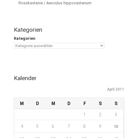
Rosskastanie / Aesculus hippocastanum
Kategorien
Kategorien
Kalender
April 2011
M
D
M
D
F
S
S
1
2
3
4
5
6
7
8
9
10