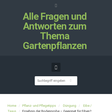
Alle Fragen und
Antworten zum
Thema
Gartenpflanzen
Home
Pflanz- und Pflegetipps
Düngung
Eibe /
Taxus
Ergebnis der Bodenprobe – Geeignet für Eiben?