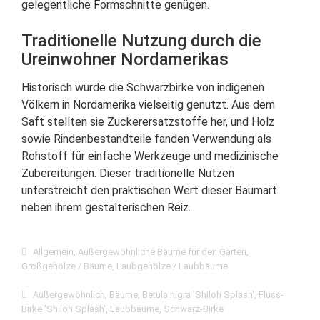
gelegentliche Formschnitte genügen.
Traditionelle Nutzung durch die
Ureinwohner Nordamerikas
Historisch wurde die Schwarzbirke von indigenen
Völkern in Nordamerika vielseitig genutzt. Aus dem
Saft stellten sie Zuckerersatzstoffe her, und Holz
sowie Rindenbestandteile fanden Verwendung als
Rohstoff für einfache Werkzeuge und medizinische
Zubereitungen. Dieser traditionelle Nutzen
unterstreicht den praktischen Wert dieser Baumart
neben ihrem gestalterischen Reiz.
Allgemein
,
Außergewöhnliche Bäume für den Garten
,
Großgehölze / Bäume
,
Laubgehölze / Laubbäume
Außergewöhnlich
,
Bäume
,
Betula nigra 'Shiloh Splash'
,
Fluss-
Birke 'Shiloh Splash'
,
Laubbäume
,
Schwarz-Birke