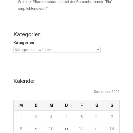
Welcher Pflanzabstand ist bei der Bauernhortensie ‘Pia’
empfehlenswert?
Kategorien
Kategorien
Kalender
September 2025
M
D
M
D
F
S
S
2
4
6
1
3
5
7
8
10
12
14
9
11
13