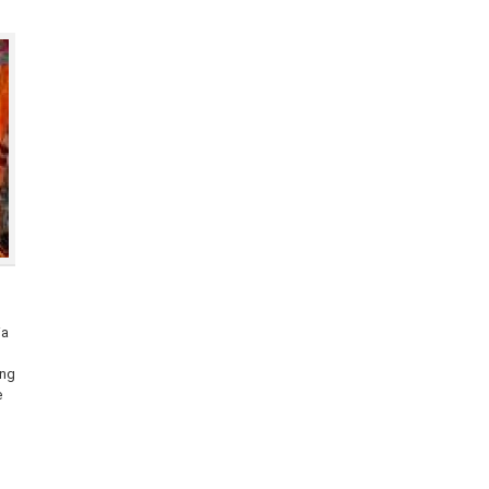
ia
ung
e