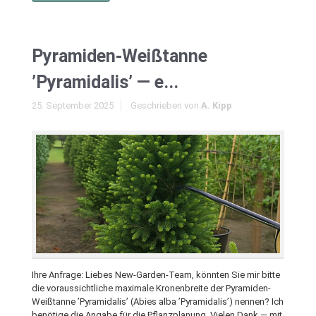
Pyramiden-Weißtanne
’Pyramidalis’ — e...
25. September 2025
Geschrieben von
A. Kipp
Ihre Anfrage: Liebes New-Garden-Team, könnten Sie mir bitte
die voraussichtliche maximale Kronenbreite der Pyramiden-
Weißtanne ’Pyramidalis’ (Abies alba ’Pyramidalis’) nennen? Ich
benötige die Angabe für die Pflanzplanung. Vielen Dank — mit