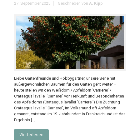
27. September 2025
Geschrieben von
A. Kipp
Liebe Gartenfreunde und Hobbygärtner, unsere Serie mit
außergewöhnlichen Bäumen für den Garten geht weiter –
heute stellen wir den Weißdorn / Apfeldorn ‘Carrierei’ /
Crataegus lavallei ‘Carrierei’ vor. Herkunft und Besonderheiten
des Apfeldorns (Crataegus lavallei ’Carrierei’) Die Züchtung
Crataegus lavallei ’Carrierei’, im Volksmund oft Apfeldorn
genannt, entstand im 19. Jahrhundert in Frankreich und ist das
Ergebnis […]
Weiterlesen