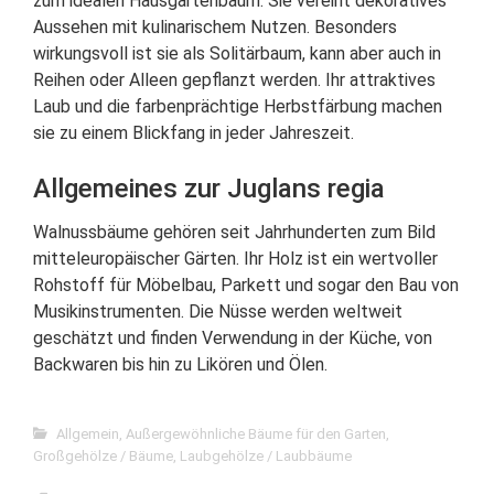
zum idealen Hausgartenbaum. Sie vereint dekoratives
Aussehen mit kulinarischem Nutzen. Besonders
wirkungsvoll ist sie als Solitärbaum, kann aber auch in
Reihen oder Alleen gepflanzt werden. Ihr attraktives
Laub und die farbenprächtige Herbstfärbung machen
sie zu einem Blickfang in jeder Jahreszeit.
Allgemeines zur Juglans regia
Walnussbäume gehören seit Jahrhunderten zum Bild
mitteleuropäischer Gärten. Ihr Holz ist ein wertvoller
Rohstoff für Möbelbau, Parkett und sogar den Bau von
Musikinstrumenten. Die Nüsse werden weltweit
geschätzt und finden Verwendung in der Küche, von
Backwaren bis hin zu Likören und Ölen.
Allgemein
,
Außergewöhnliche Bäume für den Garten
,
Großgehölze / Bäume
,
Laubgehölze / Laubbäume