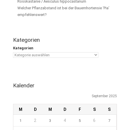
Rosskastanie / Aesculus hippocastanum
Welcher Pflanzabstand ist bei der Bauernhortensie ‘Pia’
empfehlenswert?
Kategorien
Kategorien
Kalender
September 2025
M
D
M
D
F
S
S
2
4
6
1
3
5
7