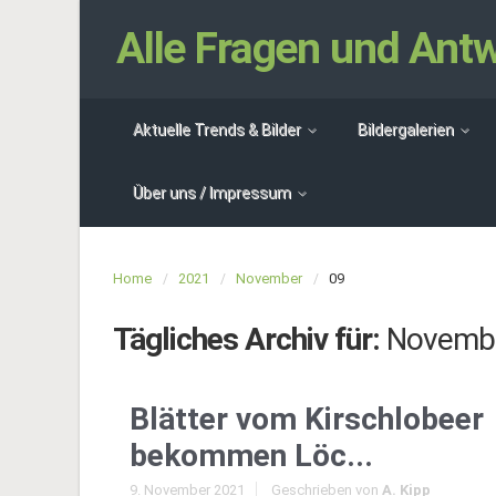
Alle Fragen und An
Aktuelle Trends & Bilder
Bildergalerien
Über uns / Impressum
Home
2021
November
09
Tägliches Archiv für:
Novembe
Blätter vom Kirschlobeer
bekommen Löc...
9. November 2021
Geschrieben von
A. Kipp