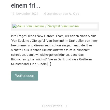
einem fri...
13. November 2021
Geschrieben von
A. Kipp
Ihre Frage: Liebes New-Garden-Team, wir haben einen Malus
‘Van Eseltine’ / Zierapfel ‘Van Eseltine’ im Drahballen von Ihnen
bekommen und diesen auch schon eingepflanzt, der Baum
sieht toll aus. Können Sie mir kurz was zum Rückschnitt
schreiben, damit wir sichergehen können, dass das
Bäumchen gut anwächst? Vielen Dank und viele Grüße ins
Münsterland, Eine Kundin […]
Weiterlesen
Older Entries