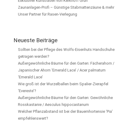
Exklusiver Kunstrasen von Kerkhoff Grün
Zaunanlagen-Profi – Günstige Stabmattenzäune & mehr
Unser Partner für Rasen-Verlegung
Neueste Beiträge
Sollten bei der Pflege des Wolfs-Eisenhuts Handschuhe
getragen werden?
Außergewöhnliche Bäume für den Garten: Fächerahorn /
Japanischer Ahorn ‘Emerald Lace’ / Acer palmatum
‘Emerald Lace’
Wie groß ist der Wurzelballen beim Spalier-Zierapfel
‘Evereste’?
Außergewöhnliche Bäume für den Garten: Gewöhnliche
Rosskastanie / Aesculus hippocastanum
Welcher Pflanzabstand ist bei der Bauernhortensie ‘Pia’
empfehlenswert?