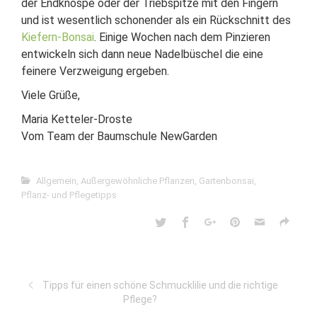
der Endknospe oder der Triebspitze mit den Fingern
und ist wesentlich schonender als ein Rückschnitt des
Kiefern-Bonsai
. Einige Wochen nach dem Pinzieren
entwickeln sich dann neue Nadelbüschel die eine
feinere Verzweigung ergeben.
Viele Grüße,
Maria Ketteler-Droste
Vom Team der Baumschule NewGarden
Allgemein
,
Außergewöhnliche Pflanzen
,
Gartenbonsai
,
Pflanz- und Pflegetipps
Tipps für einen schöne Schmucklilie und die richtige
Pflege?