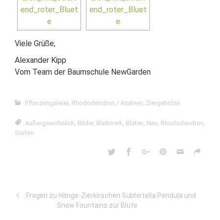
Viele Grüße,
Alexander Kipp
Vom Team der Baumschule NewGarden
Pflanzengalerie
,
Rhododendron / Azaleen
,
Ziergehölze
Außergewöhnlich
,
Bilder
,
Blattwerk
,
Blüten
,
Neu
,
Rhododendron
,
Sorten
Fragen zu Hänge-Zierkirschen Subhirtella Pendula und
Snow Fountains zur Blüte