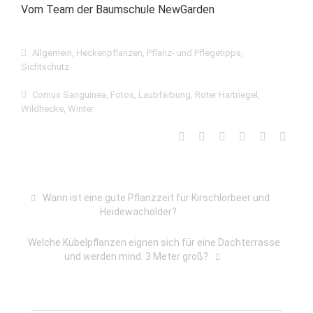
Vom Team der Baumschule NewGarden
Allgemein
,
Heckenpflanzen
,
Pflanz- und Pflegetipps
,
Sichtschutz
Cornus Sanguinea
,
Fotos
,
Laubfärbung
,
Roter Hartriegel
,
Wildhecke
,
Winter
Wann ist eine gute Pflanzzeit für Kirschlorbeer und
Heidewacholder?
Welche Kübelpflanzen eignen sich für eine Dachterrasse
und werden mind. 3 Meter groß?