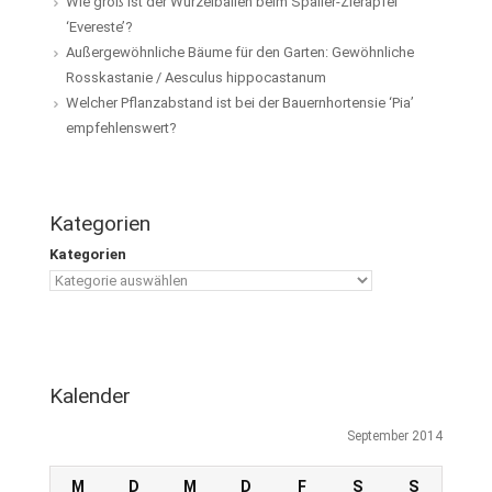
Wie groß ist der Wurzelballen beim Spalier-Zierapfel
‘Evereste’?
Außergewöhnliche Bäume für den Garten: Gewöhnliche
Rosskastanie / Aesculus hippocastanum
Welcher Pflanzabstand ist bei der Bauernhortensie ‘Pia’
empfehlenswert?
Kategorien
Kategorien
Kalender
September 2014
M
D
M
D
F
S
S