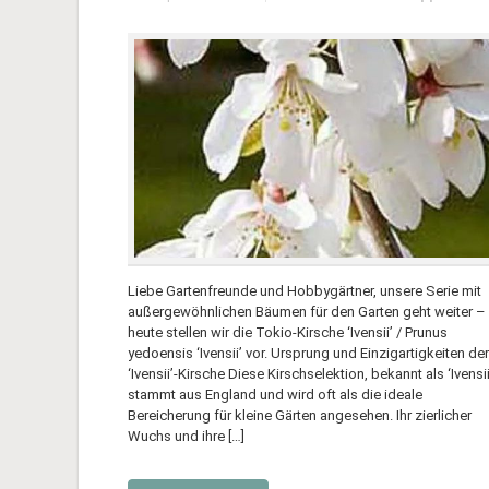
Liebe Gartenfreunde und Hobbygärtner, unsere Serie mit
außergewöhnlichen Bäumen für den Garten geht weiter –
heute stellen wir die Tokio-Kirsche ‘Ivensii’ / Prunus
yedoensis ‘Ivensii’ vor. Ursprung und Einzigartigkeiten der
‘Ivensii’-Kirsche Diese Kirschselektion, bekannt als ‘Ivensii
stammt aus England und wird oft als die ideale
Bereicherung für kleine Gärten angesehen. Ihr zierlicher
Wuchs und ihre […]