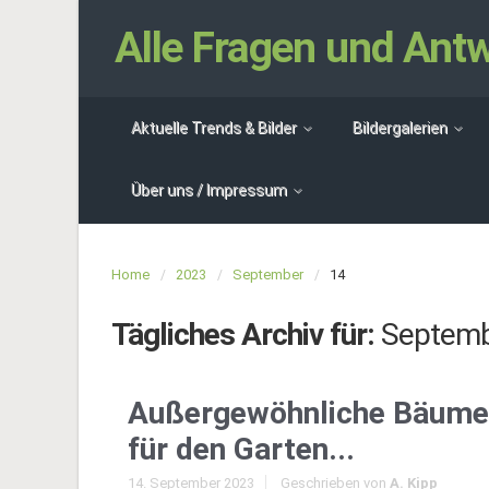
Alle Fragen und An
Aktuelle Trends & Bilder
Bildergalerien
Über uns / Impressum
Home
2023
September
14
Tägliches Archiv für:
Septemb
Außergewöhnliche Bäume
für den Garten...
14. September 2023
Geschrieben von
A. Kipp