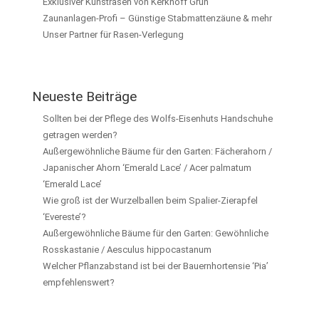
Exklusiver Kunstrasen von Kerkhoff Grün
Zaunanlagen-Profi – Günstige Stabmattenzäune & mehr
Unser Partner für Rasen-Verlegung
Neueste Beiträge
Sollten bei der Pflege des Wolfs-Eisenhuts Handschuhe
getragen werden?
Außergewöhnliche Bäume für den Garten: Fächerahorn /
Japanischer Ahorn ‘Emerald Lace’ / Acer palmatum
‘Emerald Lace’
Wie groß ist der Wurzelballen beim Spalier-Zierapfel
‘Evereste’?
Außergewöhnliche Bäume für den Garten: Gewöhnliche
Rosskastanie / Aesculus hippocastanum
Welcher Pflanzabstand ist bei der Bauernhortensie ‘Pia’
empfehlenswert?