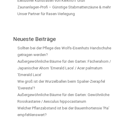
Exklusiver Kunstrasen von Kerkhoff Grün
Zaunanlagen-Profi – Günstige Stabmattenzäune & mehr
Unser Partner für Rasen-Verlegung
Neueste Beiträge
Sollten bei der Pflege des Wolfs-Eisenhuts Handschuhe
getragen werden?
Außergewöhnliche Bäume für den Garten: Fächerahorn /
Japanischer Ahorn ‘Emerald Lace’ / Acer palmatum
‘Emerald Lace’
Wie groß ist der Wurzelballen beim Spalier-Zierapfel
‘Evereste’?
Außergewöhnliche Bäume für den Garten: Gewöhnliche
Rosskastanie / Aesculus hippocastanum
Welcher Pflanzabstand ist bei der Bauernhortensie ‘Pia’
empfehlenswert?