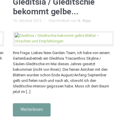
Gleditsia / Gleditschie
bekommt gelbe...
16. Oktober 2015
Geschrieben von
A. Kipp
en
Ihre Frage: Liebes New-Garden-Team, ich habe von einem
ch
Gartenbaubetrieb ein Gleditsia Triacanthos Skyline /
Säulen-Gleditschie im Mai dieses Jahres gesetzt
n
bekommen (nicht von Ihnen). Die feinen Ästchen mit den
Blättern wurden schon Ende August/Anfang September
gelb und fielen nach und nach ab, obwohl ich den
Gleditschie intensiv gegossen habe. Muss ich dem Baum
jetzt im […]
Weiterlesen