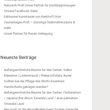
Naturach-Profi Unser Partner für Dachbegrünungen
Unsere Facebook-Seite
Exklusiver Kunstrasen von Kerkhoff Grün
Zaunanlagen-Profi – Günstige Stabmattenzäune &
mehr
Unser Partner für Rasen-Verlegung
Neueste Beiträge
Außergewöhnliche Bäume für den Garten: Gelbe
Kleeulme / Lederstrauch / Ptelea trifoliata ‘Aurea’
Sollten bei der Pflege des Wolfs-Eisenhuts
Handschuhe getragen werden?
Außergewöhnliche Bäume für den Garten: Fächerahorn
/ Japanischer Ahorn ‘Emerald Lace’ / Acer palmatum
‘Emerald Lace’
Wie groß ist der Wurzelballen beim Spalier-Zierapfel