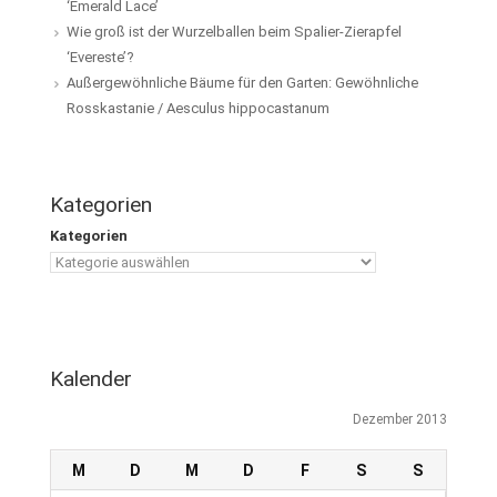
‘Emerald Lace’
Wie groß ist der Wurzelballen beim Spalier-Zierapfel
‘Evereste’?
Außergewöhnliche Bäume für den Garten: Gewöhnliche
Rosskastanie / Aesculus hippocastanum
Kategorien
Kategorien
Kalender
Dezember 2013
M
D
M
D
F
S
S