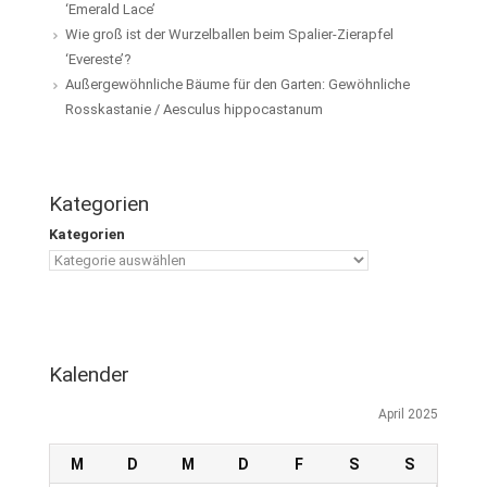
‘Emerald Lace’
Wie groß ist der Wurzelballen beim Spalier-Zierapfel
‘Evereste’?
Außergewöhnliche Bäume für den Garten: Gewöhnliche
Rosskastanie / Aesculus hippocastanum
Kategorien
Kategorien
Kalender
April 2025
M
D
M
D
F
S
S