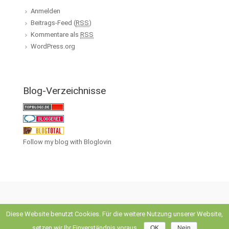
Anmelden
Beitrags-Feed (
RSS
)
Kommentare als
RSS
WordPress.org
Blog-Verzeichnisse
Follow my blog with Bloglovin
Diese Website benutzt Cookies. Für die weitere Nutzung unserer Website,
evolve
theme by Theme4Press • Powered by
WordPress
setzen wir Ihr Einverständnis voraus.
OK
Nein