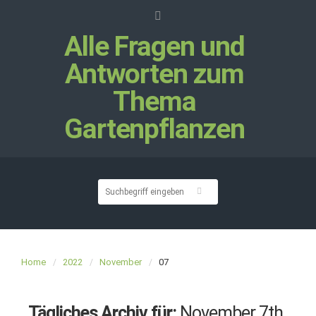
Alle Fragen und
Antworten zum
Thema
Gartenpflanzen
Home
2022
November
07
Tägliches Archiv für:
November 7th,