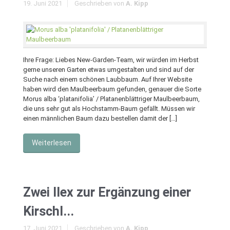
19. Juni 2021
Geschrieben von
A. Kipp
Ihre Frage: Liebes New-Garden-Team, wir würden im Herbst
gerne unseren Garten etwas umgestalten und sind auf der
Suche nach einem schönen Laubbaum. Auf Ihrer Website
haben wird den Maulbeerbaum gefunden, genauer die Sorte
Morus alba ‘platanifolia’ / Platanenblättriger Maulbeerbaum,
die uns sehr gut als Hochstamm-Baum gefällt. Müssen wir
einen männlichen Baum dazu bestellen damit der […]
Weiterlesen
Zwei Ilex zur Ergänzung einer
Kirschl...
17. Juni 2021
Geschrieben von
A. Kipp