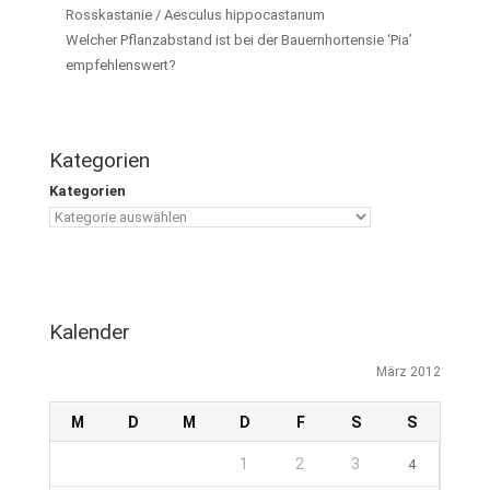
Rosskastanie / Aesculus hippocastanum
Welcher Pflanzabstand ist bei der Bauernhortensie ‘Pia’
empfehlenswert?
Kategorien
Kategorien
Kalender
März 2012
M
D
M
D
F
S
S
1
2
3
4