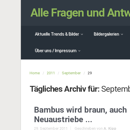
Alle Fragen und An
Aktuelle Trends & Bilder
Bildergalerien
Über uns / Impressum
Home
2011
September
29
Tägliches Archiv für:
Septemb
Bambus wird braun, auch
Neuaustriebe ...
29. September 2011
Geschrieben von
A. Kipp