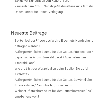
Exklusiver Kunstrasen von Kerkhoff Grün
Zaunanlagen-Profi – Günstige Stabmattenzäune & mehr
Unser Partner für Rasen-Verlegung
Neueste Beiträge
Sollten bei der Pflege des Wolfs-Eisenhuts Handschuhe
getragen werden?
Außergewöhnliche Bäume für den Garten: Fächerahorn /
Japanischer Ahorn ‘Emerald Lace’ / Acer palmatum
‘Emerald Lace’
Wie groß ist der Wurzelballen beim Spalier-Zierapfel
‘Evereste’?
Außergewöhnliche Bäume für den Garten: Gewöhnliche
Rosskastanie / Aesculus hippocastanum
Welcher Pflanzabstand ist bei der Bauernhortensie ‘Pia’
empfehlenswert?