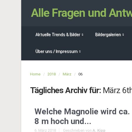
Alle Fragen und An
Aktuelle Trends & Bilder
Bildergalerien
Über uns / Impressum
Home
2018
März
06
Tägliches Archiv für:
März 6t
Welche Magnolie wird ca.
8 m hoch und...
6. März 2018
Geschrieben von
A. Kipp