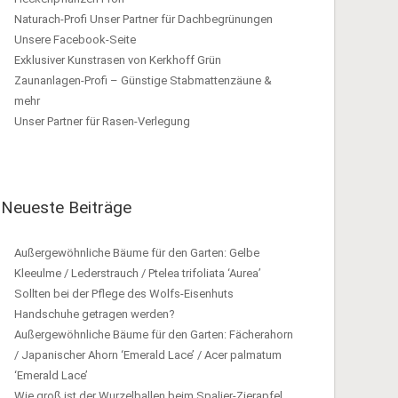
Naturach-Profi Unser Partner für Dachbegrünungen
Unsere Facebook-Seite
Exklusiver Kunstrasen von Kerkhoff Grün
Zaunanlagen-Profi – Günstige Stabmattenzäune &
mehr
Unser Partner für Rasen-Verlegung
Neueste Beiträge
Außergewöhnliche Bäume für den Garten: Gelbe
Kleeulme / Lederstrauch / Ptelea trifoliata ‘Aurea’
Sollten bei der Pflege des Wolfs-Eisenhuts
Handschuhe getragen werden?
Außergewöhnliche Bäume für den Garten: Fächerahorn
/ Japanischer Ahorn ‘Emerald Lace’ / Acer palmatum
‘Emerald Lace’
Wie groß ist der Wurzelballen beim Spalier-Zierapfel