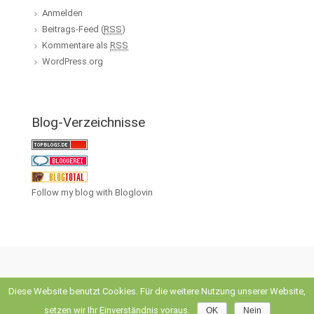
Anmelden
Beitrags-Feed (
RSS
)
Kommentare als
RSS
WordPress.org
Blog-Verzeichnisse
Follow my blog with Bloglovin
Diese Website benutzt Cookies. Für die weitere Nutzung unserer Website,
evolve
theme by Theme4Press • Powered by
WordPress
setzen wir Ihr Einverständnis voraus.
OK
Nein