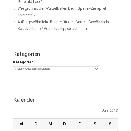
‘Emerald Lace’
Wie groß ist der Wurzelballen beim Spalier-Zierapfel
‘Evereste’?
Außergewöhnliche Bäume für den Garten: Gewöhnliche
Rosskastanie / Aesculus hippocastanum
Kategorien
Kategorien
Kalender
Juni 2013
M
D
M
D
F
S
S