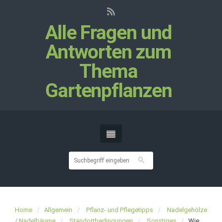
Alle Fragen und
Antworten zum
Thema
Gartenpflanzen
Home
Allgemein
Pflanz- und Pflegetipps
Nadelgehölze
/ Nadelbäume
Standortbedingungen
Sonstiges
Wie