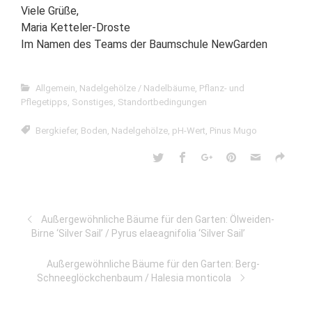
Viele Grüße,
Maria Ketteler-Droste
Im Namen des Teams der Baumschule NewGarden
Allgemein
,
Nadelgehölze / Nadelbäume
,
Pflanz- und
Pflegetipps
,
Sonstiges
,
Standortbedingungen
Bergkiefer
,
Boden
,
Nadelgehölze
,
pH-Wert
,
Pinus Mugo
Außergewöhnliche Bäume für den Garten: Ölweiden-
Birne ‘Silver Sail’ / Pyrus elaeagnifolia ‘Silver Sail’
Außergewöhnliche Bäume für den Garten: Berg-
Schneeglöckchenbaum / Halesia monticola