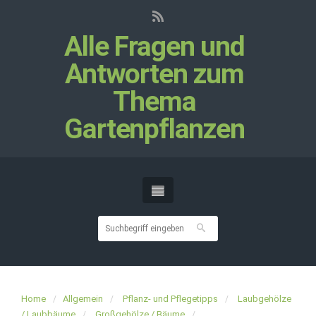
Alle Fragen und
Antworten zum
Thema
Gartenpflanzen
Home
Allgemein
Pflanz- und Pflegetipps
Laubgehölze
/ Laubbäume
Großgehölze / Bäume