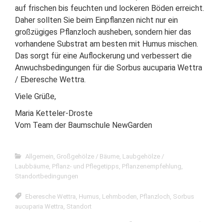
auf frischen bis feuchten und lockeren Böden erreicht.
Daher sollten Sie beim Einpflanzen nicht nur ein
großzügiges Pflanzloch ausheben, sondern hier das
vorhandene Substrat am besten mit Humus mischen.
Das sorgt für eine Auflockerung und verbessert die
Anwuchsbedingungen für die Sorbus aucuparia Wettra
/ Eberesche Wettra.
Viele Grüße,
Maria Ketteler-Droste
Vom Team der Baumschule NewGarden
Allgemein
,
Großgehölze / Bäume
,
Laubgehölze /
Laubbäume
,
Pflanz- und Pflegetipps
,
Pflanzenempfehlung
,
Standortbedingungen
Eberesche Wettra
,
Humus
,
Lehmboden
,
Pflanzloch
,
Sorbus
aucuparia Wettra
,
Standort