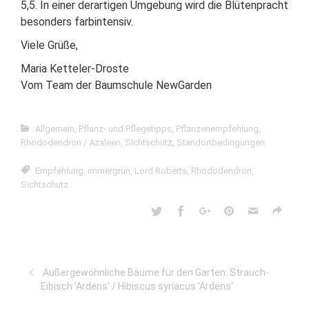
5,5. In einer derartigen Umgebung wird die Blütenpracht
besonders farbintensiv.
Viele Grüße,
Maria Ketteler-Droste
Vom Team der Baumschule NewGarden
Allgemein
,
Pflanz- und Pflegetipps
,
Pflanzenempfehlung
,
Rhododendron / Azaleen
,
Sichtschutz
,
Standortbedingungen
Empfehlung
,
immergrün
,
Lord Roberts
,
Rhododendron
,
Sichtschutz
Außergewöhnliche Bäume für den Garten: Strauch-
Eibisch ’Ardens‘ / Hibiscus syriacus ’Ardens‘