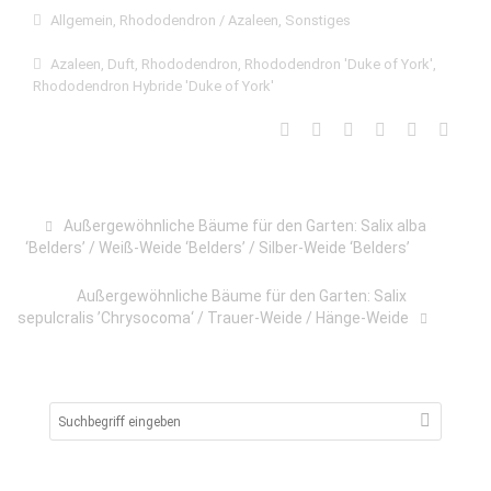
Allgemein
,
Rhododendron / Azaleen
,
Sonstiges
Azaleen
,
Duft
,
Rhododendron
,
Rhododendron 'Duke of York'
,
Rhododendron Hybride 'Duke of York'
Außergewöhnliche Bäume für den Garten: Salix alba
‘Belders’ / Weiß-Weide ‘Belders’ / Silber-Weide ‘Belders’
Außergewöhnliche Bäume für den Garten: Salix
sepulcralis ’Chrysocoma‘ / Trauer-Weide / Hänge-Weide