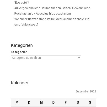
‘Evereste’?
Außergewöhnliche Bäume für den Garten: Gewöhnliche
Rosskastanie / Aesculus hippocastanum
Welcher Pflanzabstand ist bei der Bauernhortensie ‘Pia’
empfehlenswert?
Kategorien
Kategorien
Kalender
Dezember 2022
M
D
M
D
F
S
S