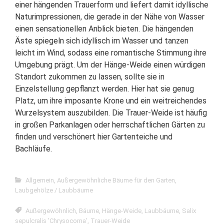
einer hängenden Trauerform und liefert damit idyllische
Naturimpressionen, die gerade in der Nähe von Wasser
einen sensationellen Anblick bieten. Die hängenden
Äste spiegeln sich idyllisch im Wasser und tanzen
leicht im Wind, sodass eine romantische Stimmung ihre
Umgebung prägt. Um der Hänge-Weide einen würdigen
Standort zukommen zu lassen, sollte sie in
Einzelstellung gepflanzt werden. Hier hat sie genug
Platz, um ihre imposante Krone und ein weitreichendes
Wurzelsystem auszubilden. Die Trauer-Weide ist häufig
in großen Parkanlagen oder herrschaftlichen Gärten zu
finden und verschönert hier Gartenteiche und
Bachläufe.
Allgemein
,
Außergewöhnliche Bäume für den Garten
,
Laubgehölze / Laubbäume
Außergewöhnlich
,
Bäume
,
Hänge-Weide
,
Laubbäume
,
Salix
sepulcralis 'Chrysocoma'
,
Trauer-Weide