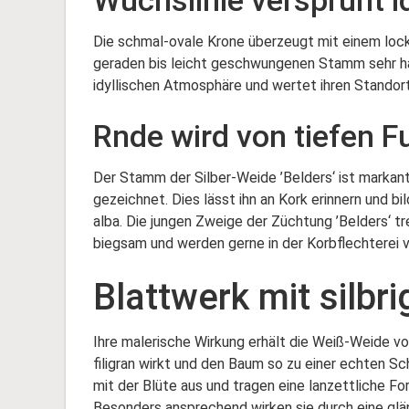
Wuchslinie versprüht 
Die schmal-ovale Krone überzeugt mit einem loc
geraden bis leicht geschwungenen Stamm sehr ha
idyllischen Atmosphäre und wertet ihren Standort
Rnde wird von tiefen F
Der Stamm der Silber-Weide ’Belders‘ ist markant
gezeichnet. Dies lässt ihn an Kork erinnern und bi
alba. Die jungen Zweige der Züchtung ’Belders‘ tr
biegsam und werden gerne in der Korbflechterei 
Blattwerk mit silbri
Ihre malerische Wirkung erhält die Weiß-Weide vo
filigran wirkt und den Baum so zu einer echten Sc
mit der Blüte aus und tragen eine lanzettliche Fo
Besonders ansprechend wirken sie durch eine glän