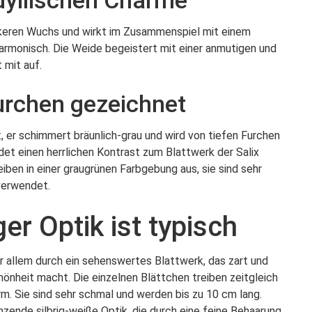
idyllischen Charme
keren Wuchs und wirkt im Zusammenspiel mit einem
rmonisch. Die Weide begeistert mit einer anmutigen und
 mit auf.
urchen gezeichnet
, er schimmert bräunlich-grau und wird von tiefen Furchen
ldet einen herrlichen Kontrast zum Blattwerk der Salix
eiben in einer graugrünen Farbgebung aus, sie sind sehr
verwendet.
ger Optik ist typisch
r allem durch ein sehenswertes Blattwerk, das zart und
hönheit macht. Die einzelnen Blättchen treiben zeitgleich
rm. Sie sind sehr schmal und werden bis zu 10 cm lang.
zende silbrig-weiße Optik, die durch eine feine Behaarung