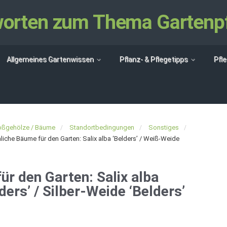
tworten zum Thema Gartenp
Allgemeines Gartenwissen
Pflanz- & Pflegetipps
Pfl
oßgehölze / Bäume
Standortbedingungen
Sonstiges
che Bäume für den Garten: Salix alba ‘Belders’ / Weiß-Weide
r den Garten: Salix alba
ders’ / Silber-Weide ‘Belders’