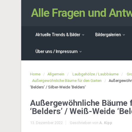
Alle Fragen und An
Aktuelle Trends & Bilder
Bildergalerien
Über uns / Impressum
Home
Allgemein
Laubgehölze / Laubbäume
Gr
Außergewöhnliche Bäume für den Garten
Außergewöhnli
‘Belders’ / Silber-Weide ‘Belders’
Außergewöhnliche Bäume fü
‘Belders’ / Weiß-Weide ‘Bel
13. Dezember 2022
Geschrieben von
A. Kipp