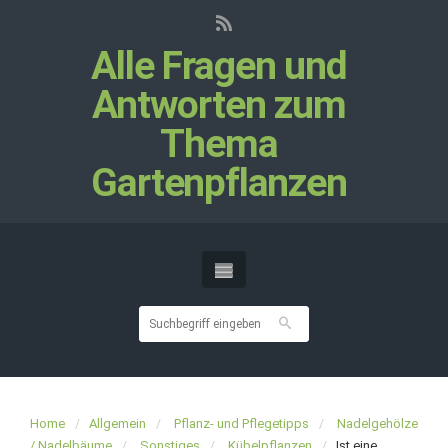
Alle Fragen und
Antworten zum
Thema
Gartenpflanzen
Home
Allgemein
Pflanz- und Pflegetipps
Nadelgehölze
/ Nadelbäume
Sonstiges
Kübelpflanzen
Ist eine