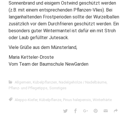
Sonnenbrand und eisigem Ostwind geschützt werden
(z.B. mit einem entsprechenden Pflanzen-Vlies). Bei
langanhaltenden Frostperioden sollte der Wurzelballen
zusätzlich vor dem Durchfrieren geschützt werden. Ein
besonders guter Wintermantel ist dafür ein mit Stroh
oder Laub gefüllter Jutesack.
Viele Grüße aus dem Münsterland,
Maria Ketteler-Droste
Vom Team der Baumschule NewGarden
Allgemein
,
Kübelpflanzen
,
Nadelgehölze / Nadelbäume
,
Pflanz- und Pflegetipps
,
Sonstiges
Aleppo-Kiefer
,
Kübelpflanze
,
Pinus halepensis
,
Winterhärte